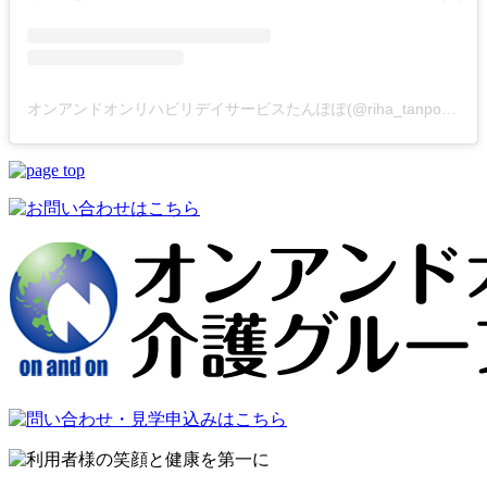
オンアンドオンリハビリデイサービスたんぽぽ(@riha_tanpopo)がシェアした投稿