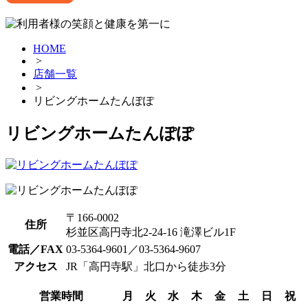
HOME
>
店舗一覧
>
リビングホームたんぽぽ
リビングホームたんぽぽ
〒166-0002
住所
杉並区高円寺北2-24-16 滝澤ビル1F
電話／FAX
03-5364-9601／03-5364-9607
アクセス
JR「高円寺駅」北口から徒歩3分
営業時間
月
火
水
木
金
土
日
祝