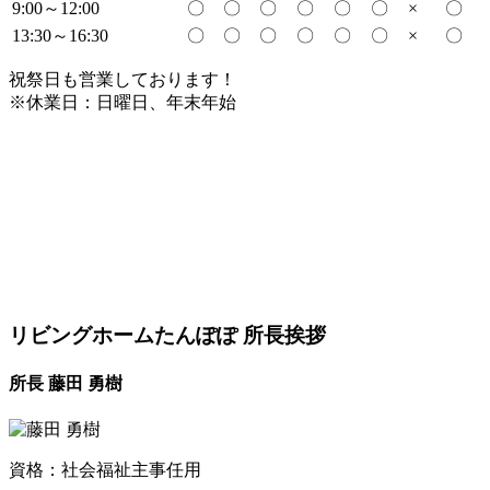
9:00～12:00
〇
〇
〇
〇
〇
〇
×
〇
13:30～16:30
〇
〇
〇
〇
〇
〇
×
〇
祝祭日も営業しております！
※休業日：日曜日、年末年始
リビングホームたんぽぽ 所長挨拶
所長 藤田 勇樹
資格：社会福祉主事任用