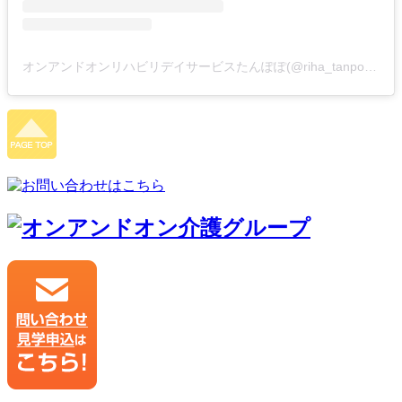
オンアンドオンリハビリデイサービスたんぽぽ(@riha_tanpopo)がシェアした投稿